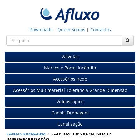
Downloads
|
Quem Somos
|
Contactos
Válvulas
Marcos e Bocas Incêndio
Acessórios Rede
Acessórios Multimaterial Tolerância Grande Dimensão
Videoscópios
Canais Drenagem
Canalização
CANAIS DRENAGEM
>
CALEIRAS DRENAGEM INOX C/
IMPERMEABILIZAÇÃO