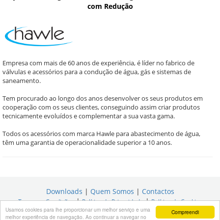
com Redução
Empresa com mais de 60 anos de experiência, é líder no fabrico de
válvulas e acessórios para a condução de água, gás e sistemas de
saneamento.
Tem procurado ao longo dos anos desenvolver os seus produtos em
cooperação com os seus clientes, conseguindo assim criar produtos
tecnicamente evoluídos e complementar a sua vasta gama.
Todos os acessórios com marca Hawle para abastecimento de água,
têm uma garantia de operacionalidade superior a 10 anos.
Downloads
|
Quem Somos
|
Contactos
|
|
Termos e Condições
Política de Privacidade
Política de Cookies
Usamos cookies para lhe proporcionar um melhor serviço e uma
Compreendi
melhor experiência de navegação. Ao continuar a navegar no