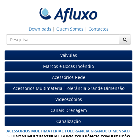
Downloads
|
Quem Somos
|
Contactos
Válvulas
Marcos e Bocas Incêndio
Acessórios Rede
Acessórios Multimaterial Tolerância Grande Dimensão
Videoscópios
Canais Drenagem
Canalização
ACESSÓRIOS MULTIMATERIAL TOLERÂNCIA GRANDE DIMENSÃO
>
JUNTAS MULTIMATERIAL LARGA TOLERÂNCIA COM REDUÇÃO