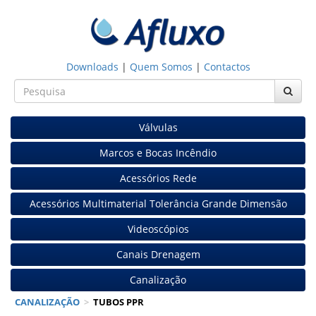
Downloads
|
Quem Somos
|
Contactos
Válvulas
Marcos e Bocas Incêndio
Acessórios Rede
Acessórios Multimaterial Tolerância Grande Dimensão
Videoscópios
Canais Drenagem
Canalização
CANALIZAÇÃO
>
TUBOS PPR