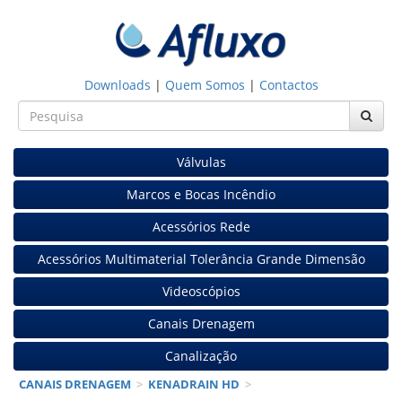
Downloads
|
Quem Somos
|
Contactos
Válvulas
Marcos e Bocas Incêndio
Acessórios Rede
Acessórios Multimaterial Tolerância Grande Dimensão
Videoscópios
Canais Drenagem
Canalização
CANAIS DRENAGEM
>
KENADRAIN HD
>